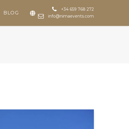
+34 659 768 272
BLOG
info@nimaevents.com