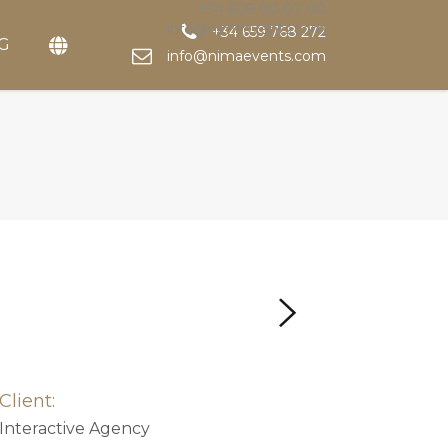
+34 609 00 07 00
info@nimaevents.com
+34 659 768 272
G
info@nimaevents.com
Client:
Interactive Agency