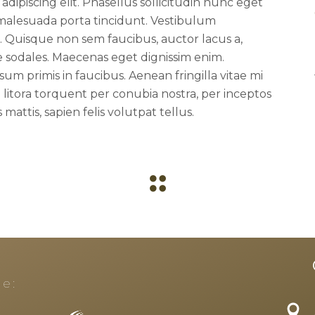
dipiscing elit. Phasellus sollicitudin nunc eget
 malesuada porta tincidunt. Vestibulum
Quisque non sem faucibus, auctor lacus a,
e sodales. Maecenas eget dignissim enim.
m primis in faucibus. Aenean fringilla vitae mi
d litora torquent per conubia nostra, per inceptos
 mattis, sapien felis volutpat tellus.
e: