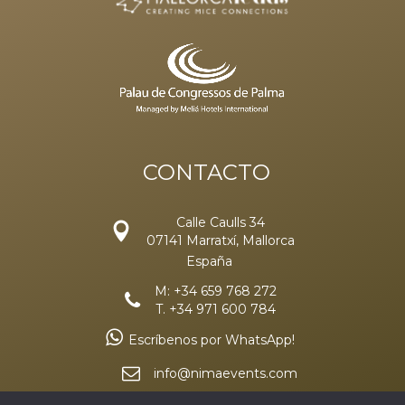
CONTACTO
Calle Caulls 34
07141 Marratxí, Mallorca
España
M: +34 659 768 272
T. +34 971 600 784
Escríbenos por WhatsApp!
info@nimaevents.com