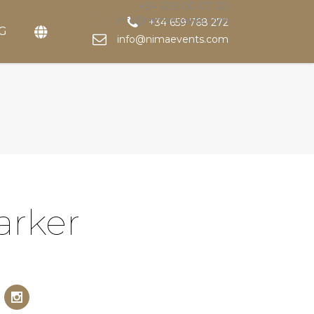
+34 609 00 07 00
info@nimaevents.com
+34 659 768 272
G
info@nimaevents.com
arker