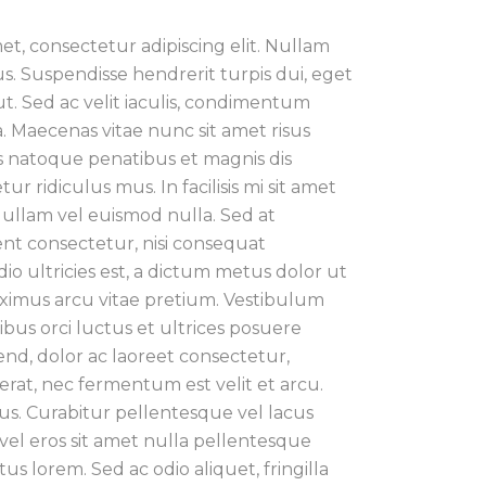
et, consectetur adipiscing elit. Nullam
s. Suspendisse hendrerit turpis dui, eget
ut. Sed ac velit iaculis, condimentum
 Maecenas vitae nunc sit amet risus
ciis natoque penatibus et magnis dis
r ridiculus mus. In facilisis mi sit amet
Nullam vel euismod nulla. Sed at
nt consectetur, nisi consequat
dio ultricies est, a dictum metus dolor ut
aximus arcu vitae pretium. Vestibulum
ibus orci luctus et ultrices posuere
end, dolor ac laoreet consectetur,
rat, nec fermentum est velit et arcu.
s. Curabitur pellentesque vel lacus
 vel eros sit amet nulla pellentesque
us lorem. Sed ac odio aliquet, fringilla