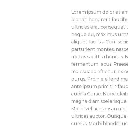
Lorem ipsum dolor sit am
blandit hendrerit faucibu
ultricies erat consequat 
neque eu, maximus urna.
aliquet facilisis. Cum so
parturient montes, nascetu
metus sagittis rhoncus. 
fermentum lacus. Praese
malesuada efficitur, ex o
purus. Proin eleifend m
ante ipsum primis in fauc
cubilia Curae; Nunc eleif
magna diam scelerisque e
Morbi vel accumsan metu
ultrices auctor. Quisque
cursus. Morbi blandit luct